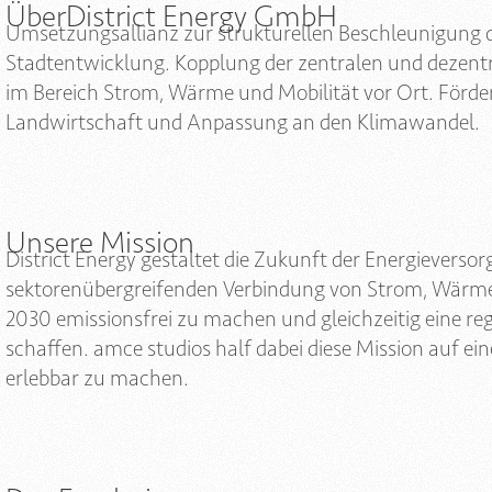
Über
District Energy GmbH
Umsetzungsallianz zur strukturellen Beschleunigung 
Stadtentwicklung. Kopplung der zentralen und dezen
im Bereich Strom, Wärme und Mobilität vor Ort. Förd
Landwirtschaft und Anpassung an den Klimawandel.
Unsere Mission
District Energy gestaltet die Zukunft der Energievers
sektorenübergreifenden Verbindung von Strom, Wärme und
2030 emissionsfrei zu machen und gleichzeitig eine re
schaffen. amce studios half dabei diese Mission auf ei
erlebbar zu machen.