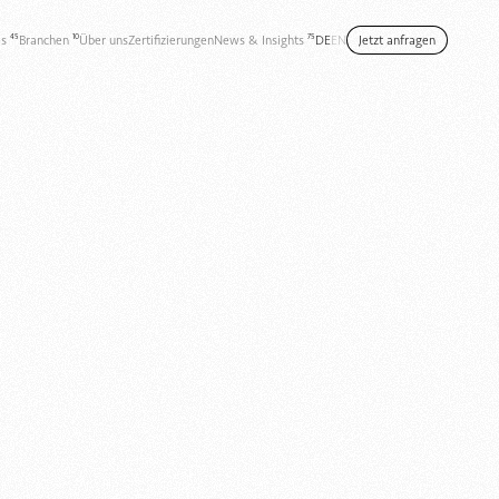
DE
EN
Jetzt anfragen
es
Branchen
Über uns
Zertifizierungen
News & Insights
45
10
75
Jetzt anfragen
es
Branchen
Über uns
Zertifizierungen
News & Insights
45
10
75