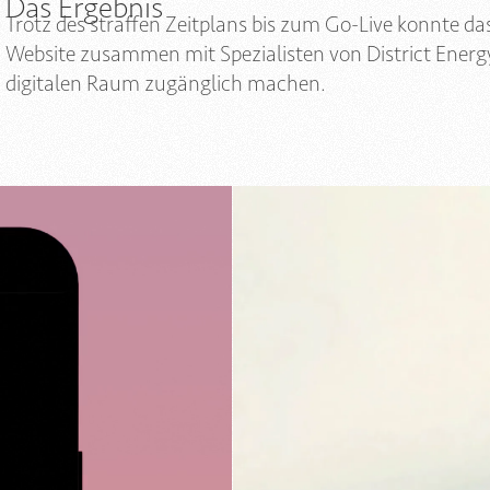
Das Ergebnis
Trotz des straffen Zeitplans bis zum Go-Live konnte 
Website zusammen mit Spezialisten von District Energy
digitalen Raum zugänglich machen.