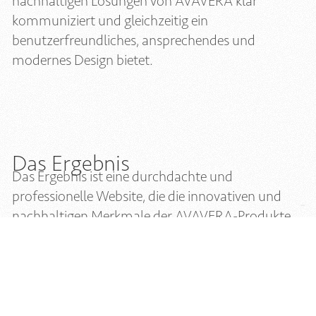
nachhaltigen Lösungen von AVAVERA klar
kommuniziert und gleichzeitig ein
benutzerfreundliches, ansprechendes und
modernes Design bietet.
Das Ergebnis
Das Ergebnis ist eine durchdachte und
professionelle Website, die die innovativen und
nachhaltigen Merkmale der AVAVERA-Produkte
optimal zur Geltung bringt. Die klar strukturierte
Navigation ermöglicht es den Besucher:innen, sich
mühelos durch die Produktpalette zu bewegen,
unterstützt durch detailreiche visuelle
Darstellungen der Produkte. Um die breite